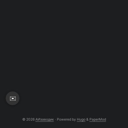
выписываешь 20 вариантов. Открываешь reg.ru,
проверяешь по одному. Половина занята. Оставшаяся
половина — длинная и непроизносимая.
Возвращаешься к пункту 1. С AI это можно делать в
один заход. ...
✉️
© 2026
АИзаводик
·
Powered by
Hugo
&
PaperMod