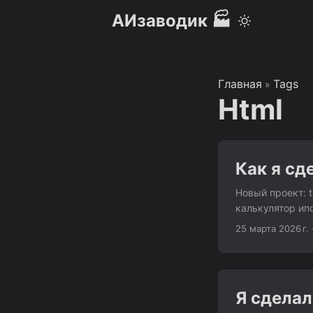
АИзаводик 🏭
Главная
Tags
»
Html
Как я сд
Новый проект: t
калькулятор ипо
браузере, ника
25 марта 2026 г.
существует на 
трекерами и бе
аналитику трём
кредит”. ...
Я сделал