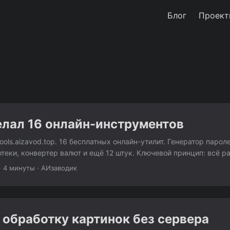
Блог
Проект
елал 16 онлайн-инструментов
ools.aizavod.top. 16 бесплатных онлайн-утилит. Генератор парол
теки, конвертер валют и ещё 12 штук. Ключевой принцип: всё ра
кие данные никуда не отправляются. Зачем Каждый из этих инс
·
4 минуты
·
АИзаводик
десятках сайтов. Но почти все они с рекламой, навязчивыми поп
сконечными баннерами. Генерируешь пароль — а сайт в это вр
 рекламным сетям. Считаешь ипотеку — всплывает окно “оставь
 обработку картинок без сервера