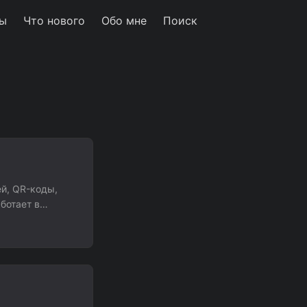
ы
Что нового
Обо мне
Поиск
ей, QR-коды,
ботает в
трументов
апами,
емя отправляет
те заявку на