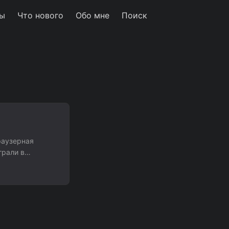
ы
Что нового
Обо мне
Поиск
раузерная
грали в
ков. У каждого
рекруты
дну карту из
сы. ...