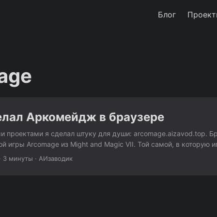
Блог
Проект
age
елал Аркомейдж в браузере
 проектами я сделал штуку для души: arcomage.aizavod.top. Б
й игры Arcomage из Might and Magic VII. Той самой, в которую и
 квестами. Что за игра Arcomage — карточная дуэль двух игро
·
3 минуты
·
АИзаводик
 три вида ресурсов: камни (каменоломня), самоцветы (магия), 
дый ход генераторы производят ресурсы, а ты разыгрываешь о
оят башню, возводят стену, ломают вражеское или воруют ресур