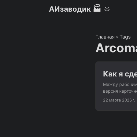
АИзаводик 🏭
Главная
Tags
»
Arcom
Как я сд
Между рабочими
версия карточно
тавернах между
22 марта 2026 г.
башня, стена и
(казармы). Каж
руки. Карты стр