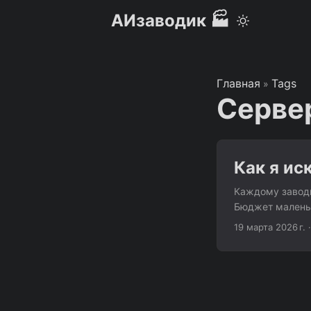
АИзаводик 🏭
Главная
Tags
»
Серве
Как я ис
Каждому заводи
Бюджет маленьк
побольше, Евро
19 марта 2026 г.
LowEndTalk. Эт
появляются пре
Я прочитал пять
провайдеров, с
VPSBenchmarks. 