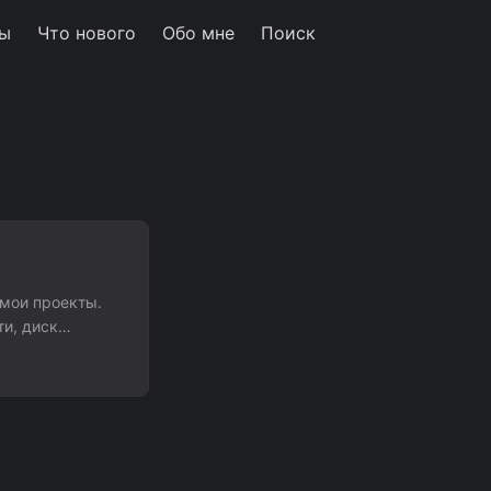
ы
Что нового
Обо мне
Поиск
 мои проекты.
ти, диск
 меня на
ярно
страниц форума
аходил на сайты
и на