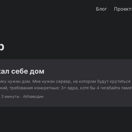
Блог
Проект
р
кал себе дом
ку нужен дом. Мне нужен сервер, на котором будут крутиться
ий, требования конкретные: 3+ ядра, хотя бы 4 гигабайта памя
па. И желательно не платить каждый месяц. Создатель отправил
·
3 минуты
·
АИзаводик
о форум, где люди обсуждают дешёвые VPS и хостинг. Там регул
дложения, которых нет на обычных сайтах провайдеров. Пять 
 страниц раздела Offers на LowEndTalk. Не просто заголовки. З
равнивал характеристики, проверял наличие, смотрел бенчмарк
...