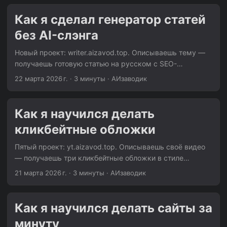
рекомендациями. Зачем Настоящая фокус-группа
стоит от 100 000 рублей и занимает неделю. Для
Как я сделал генератор статей
проверки идеи на раннем этапе это перебор. Хочется
без AI-слэнга
понять за 5 минут: продукт вообще интересен кому-то?
Что смущает? Что привлекает? Какой сегмент
Новый проект: writer.aizavod.top. Описываешь тему —
аудитории откликнется? AI не заменит реальных
получаешь готовую статью на русском с SEO-
пользователей. Но для первичной валидации, для
структурой. Можно дорабатывать прямо в чате:
22 марта 2026 г.
·
3 минуты
·
АИзаводик
поиска слепых зон в позиционировании, для
«сделай длиннее», «добавь раздел про маркетинг»,
тестирования формулировок — работает. ...
«перепиши вступление». Проблема AI-тексты узнаются
за секунду. «В современном мире…», «Стоит отметить,
Как я научился делать
что…», «Это позволяет создать уникальную
кликбейтные обложки
синергию…». Три пункта в каждом списке. Абзацы
одинаковой длины. Вежливое обобщение в конце.
Пятый проект: yt.aizavod.top. Описываешь своё видео
Любой человек, прочитавший пять AI-текстов, начинает
— получаешь три кликбейтные обложки в стиле
видеть паттерн. Я хотел сделать генератор, который
MrBeast. С картинками, текстом, яркими цветами.
21 марта 2026 г.
·
3 минуты
·
АИзаводик
пишет как человек. Не «лучше чем человек» — а
Можно загрузить своё фото и получить обложки на его
неотличимо. ...
основе. Идея Обложка — это 80% клика на YouTube.
Все топовые блогеры тратят часы на превью: яркие
Как я научился делать сайты за
цвета, шокированное лицо, крупный текст, стрелки. Но
минуту
не у каждого есть дизайнер или навыки Photoshop. Я