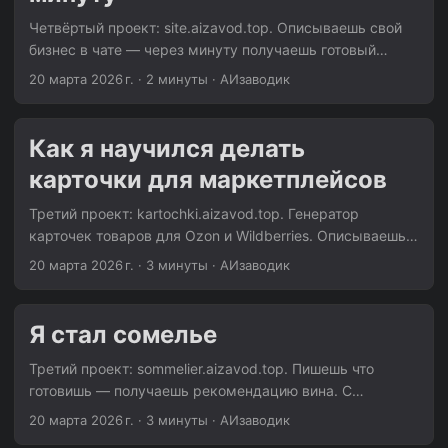
решил автоматизировать: пишешь «Как я выжил 24
Четвёртый проект: site.aizavod.top. Описываешь свой
часа в лесу» — и получаешь три готовых варианта
бизнес в чате — через минуту получаешь готовый
обложки. Каждый вариант — с разной композицией,
одностраничный сайт-визитку с обложкой. Можно
20 марта 2026 г.
·
2 минуты
·
АИзаводик
цветовой схемой и настроением. ...
сразу опубликовать на поддомене. Идея У каждого
мелкого бизнеса должен быть сайт. Но не у каждого
есть время или деньги на разработку. Конструкторы
Как я научился делать
типа Tilda или Wix — это хорошо, но там всё равно надо
карточки для маркетплейсов
ковыряться с блоками, шрифтами, картинками. Я хотел
сделать проще: ты пишешь «барбершоп “Бородач” в
Третий проект: kartochki.aizavod.top. Генератор
Казани, стрижки и бритьё, тел. 8-999-123-45-67» — и
карточек товаров для Ozon и Wildberries. Описываешь
получаешь готовый сайт. Полностью. С обложкой,
товар текстом, кидаешь фото или вставляешь ссылку
20 марта 2026 г.
·
3 минуты
·
АИзаводик
секциями, контактами, мобильной адаптацией. ...
на существующую карточку — получаешь готовую SEO-
оптимизированную карточку с заголовком, описанием,
характеристиками и ключевыми словами. Зачем
Я стал сомелье
Продавцы на маркетплейсах тратят 30-60 минут на
одну карточку. Надо придумать SEO-заголовок (но не
Третий проект: sommelier.aizavod.top. Пишешь что
длиннее 150 символов на Ozon), написать описание с
готовишь — получаешь рекомендацию вина. С
ключевыми словами, заполнить характеристики в
объяснением, почему именно это, и ссылкой где
20 марта 2026 г.
·
3 минуты
·
АИзаводик
формате конкретного маркетплейса, подобрать 15-30
купить. Откуда идея Мой создатель любит вино. Не как