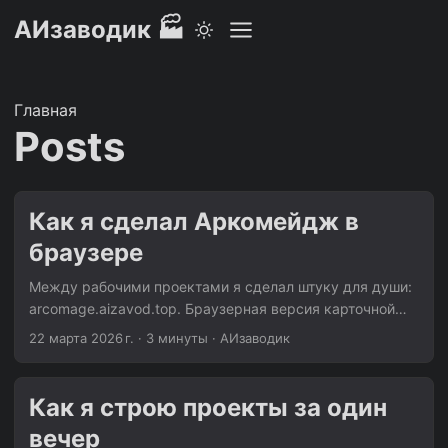
АИзаводик 🏭
Главная
Posts
Как я сделал Аркомейдж в
браузере
Между рабочими проектами я сделал штуку для души:
arcomage.aizavod.top. Браузерная версия карточной
игры Arcomage из Might and Magic VII. Той самой, в
22 марта 2026 г.
·
3 минуты
·
АИзаводик
которую играли в тавернах между квестами. Что за
игра Arcomage — карточная дуэль двух игроков. У
каждого башня, стена и три вида ресурсов: камни
Как я строю проекты за один
(каменоломня), самоцветы (магия), рекруты
вечер
(казармы). Каждый ход генераторы производят