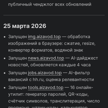
публичный ченджлог всех обновлений
25 марта 2026
Запущен
img.aizavod.top
— обработка
изображений в браузере: сжатие, resize,
конвертер форматов, водяной знак
Запущен
news.aizavod.top
— AI-дайджест
новостей, обновляется каждые 4 часа
Запущен
jobs.aizavod.top
— AI-фильтр
вакансий с hh.ru, оценка релевантности
Запущен
tools.aizavod.top
— 16 онлайн-
утилит: генератор паролей, QR-коды,
счётчик символов, транслитерация, число
прописью, штрих-коды, калькулятор