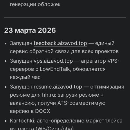
генерации обложек
23 марта 2026
Запущен
feedback.aizavod.top
— единый
сервис обратной связи для всех проектов
Запущен
vps.aizavod.top
— агрегатор VPS-
серверов с LowEndTalk, обновляется
каждый час
Запущен
resume.aizavod.top
— оптимизация
резюме для hh.ru: загрузи резюме +
вакансию, получи ATS-совместимую
версию в DOCX
Kartochki: авто-определение маркетплейса
из текста (WB/Ozon/оба)